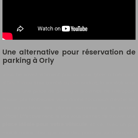
Une alternative pour réservation de
parking à Orly
Vous ne savez vraiment pas où vous garer à l’aéroport
d’Orly ? Vous êtes tombé au bon endroit, la société vous
procure une place de parking à proximité de l’aéroport.
Passer par l’entreprise vous donne l’occasion d’éviter les
prix surenchéris des places restantes sur le parking
officiel. Effectivement, le site vous permet de trouver une
place idéale pour votre véhicule
, et ce, avec un prix
moitié moins cher que celui des parkings sur l’aéroport,