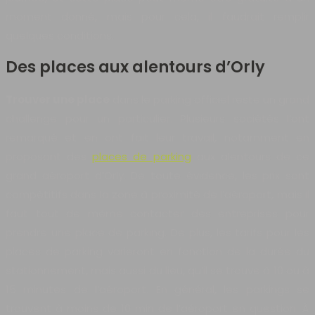
moment donné, mais pour cela, il faudrait remplir
quelques conditions.
Des places aux alentours d’Orly
Trouver une place
dans le parking officiel reste un grand
challenge pour un particulier. Plusieurs sociétés l’ont
remarqué et en ont fait leur travail, notamment en
proposant des
places de parking
aux alentours de ce
grand aéroport d’Orly. De toute évidence, les prix sont
compétitifs dans la zone à proximité de l’aéroport, mais il
faut tout de même contacter des entreprises pour
prendre une place de parking. De plus, les tarifs pour les
places de parking varieront en fonction de la durée du
stationnement, mais aussi du lieu, qu’il se trouve à 10 ou à
15 minutes de l’aéroport. En général, les parkings se
trouvent à moins de 10 min de l’aéroport en question. À