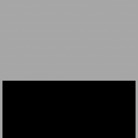
vous de trouver la
meilleure place
pour votre véhicule.
Sinon, il faut également penser à vérifier son budget
dans le cas où vous pensez partir pour une durée assez
longue. De toute évidence, ces sociétés qui vous
proposent des places de parking à moins de quelques
minutes de l’aéroport vous donnent l’opportunité de
trouver une aiguille dans une botte de foin, ou en
d’autres termes, un parking dans un lieu où ces derniers
sont pratiquement occupés tout au long de l’année.