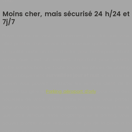
coup.
Moins cher, mais sécurisé 24 h/24 et
7j/7
Payer moins ne veut certainement pas dire que vous
allez profiter d’un service de mauvaise qualité. D’ailleurs,
la qualité reste un mot d’ordre pour l’entreprise étant
donné que c’est un élément important pour garantir
votre satisfaction. De toute façon, les places de parking
sont pratiquement
surveillées jour et nuit
, et en cas de
besoin vous pouvez contacter les services client de la
société qui gère le
Parking aéroport d’orly
pour avoir des
nouvelles de votre voiture dans le cas où vous partez
pour un long moment. Dans cette même lancée, s’il arrive
que votre véhicule reste longtemps sur le parking, vous
pouvez profiter d’une réduction de prix de la place à la
journée, et cette place peut même être gratuite à un