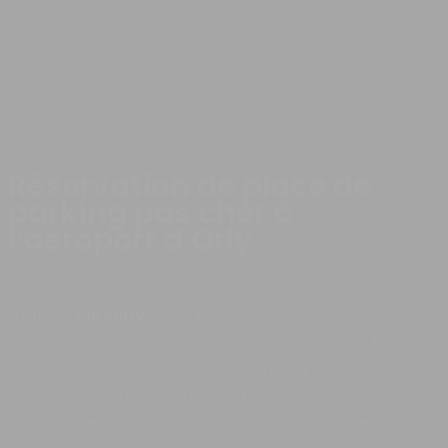
DESTINATIONS
VOYAGE SUR MESURE
LIFESTYLE
BLOG
Réservation de place de
parking pas cher à
l’aéroport d’Orly
En quête d’une place de parking moins chère à l’aéroport
d’Orly ?
Parcorly
vous trouve un parking en quelques
minutes, et ce, en vous donnant l’occasion de faire une
économie sur votre place de parking. Seul bémol, les
places de parking se trouvent à quelques minutes de
l’aéroport en question, mais vu le tarif, cela en vaut le