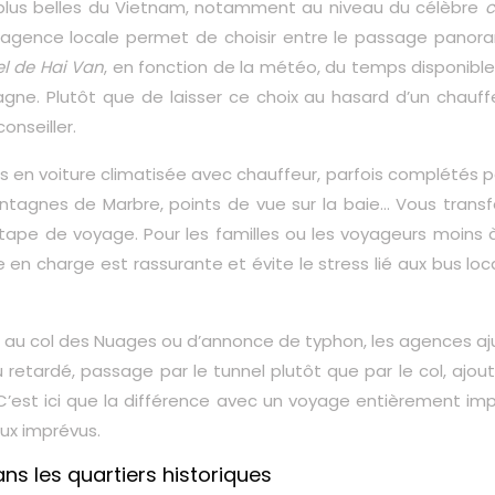
s plus belles du Vietnam, notamment au niveau du célèbre
c
agence locale permet de choisir entre le passage panor
l de Hai Van
, en fonction de la météo, du temps disponible
ne. Plutôt que de laisser ce choix au hasard d’un chauff
onseiller.
s en voiture climatisée avec chauffeur, parfois complétés 
ontagnes de Marbre, points de vue sur la baie… Vous trans
tape de voyage. Pour les familles ou les voyageurs moins à 
e en charge est rassurante et évite le stress lié aux bus lo
nse au col des Nuages ou d’annonce de typhon, les agences a
u retardé, passage par le tunnel plutôt que par le col, ajou
 C’est ici que la différence avec un voyage entièrement im
aux imprévus.
ns les quartiers historiques