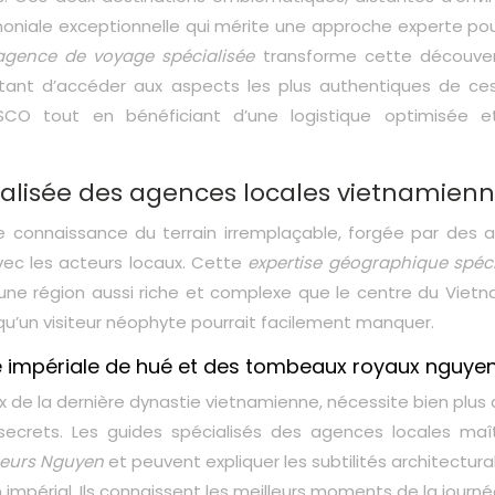
moniale exceptionnelle qui mérite une approche experte pou
agence de voyage spécialisée
transforme cette découve
ttant d’accéder aux aspects les plus authentiques de ces
SCO tout en bénéficiant d’une logistique optimisée e
ialisée des agences locales vietnamien
connaissance du terrain irremplaçable, forgée par des 
avec les acteurs locaux. Cette
expertise géographique spéci
une région aussi riche et complexe que le centre du Vietn
 qu’un visiteur néophyte pourrait facilement manquer.
é impériale de hué et des tombeaux royaux nguye
x de la dernière dynastie vietnamienne, nécessite bien plus
 secrets. Les guides spécialisés des agences locales maît
eurs Nguyen
et peuvent expliquer les subtilités architectura
n impérial. Ils connaissent les meilleurs moments de la journ