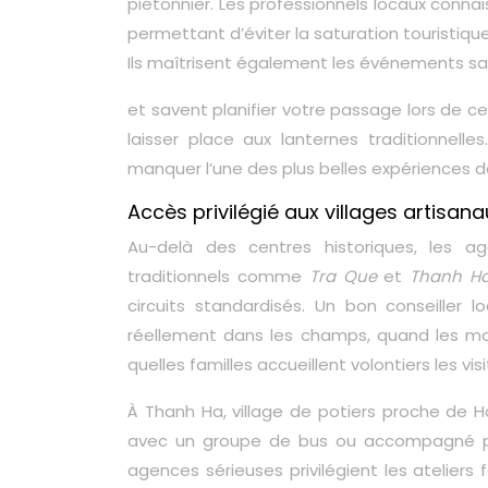
piétonnier. Les professionnels locaux connai
permettant d’éviter la saturation touristiq
Ils maîtrisent également les événements s
et savent planifier votre passage lors de c
laisser place aux lanternes traditionnelle
manquer l’une des plus belles expériences de
Accès privilégié aux villages artisan
Au-delà des centres historiques, les a
traditionnels comme
Tra Que
et
Thanh H
circuits standardisés. Un bon conseiller l
réellement dans les champs, quand les mar
quelles familles accueillent volontiers les v
À Thanh Ha, village de potiers proche de H
avec un groupe de bus ou accompagné par 
agences sérieuses privilégient les ateliers