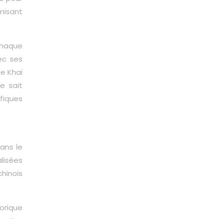
misant
Chaque
ec ses
de Khai
e sait
ifiques
ans le
lisées
hinois
torique