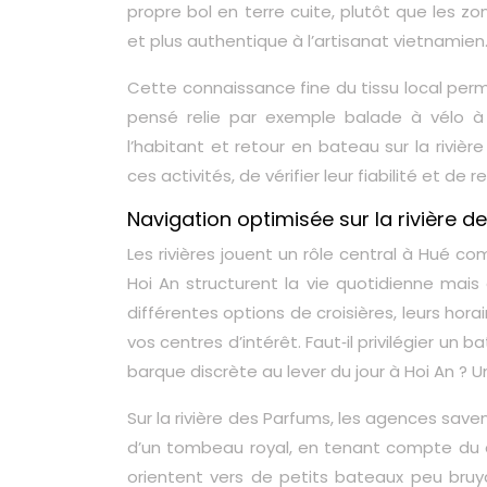
propre bol en terre cuite, plutôt que les zo
et plus authentique à l’artisanat vietnamien
Cette connaissance fine du tissu local perme
pensé relie par exemple balade à vélo à t
l’habitant et retour en bateau sur la rivièr
ces activités, de vérifier leur fiabilité et 
Navigation optimisée sur la rivière 
Les rivières jouent un rôle central à Hué c
Hoi An structurent la vie quotidienne mais a
différentes options de croisières, leurs horair
vos centres d’intérêt. Faut‑il privilégier un
barque discrète au lever du jour à Hoi An ? U
Sur la rivière des Parfums, les agences save
d’un tombeau royal, en tenant compte du co
orientent vers de petits bateaux peu bruya