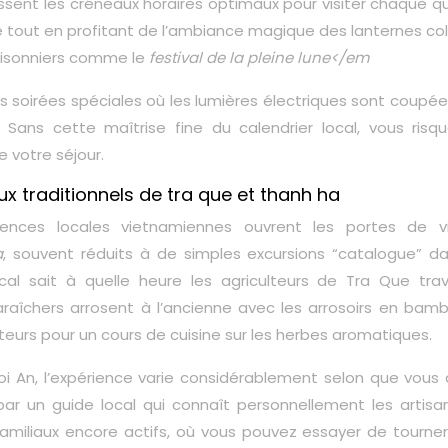
ssent les créneaux horaires optimaux pour visiter chaque qu
ue tout en profitant de l’ambiance magique des lanternes co
aisonniers comme le
festival de la pleine lune</em
es soirées spéciales où les lumières électriques sont coupé
s. Sans cette maîtrise fine du calendrier local, vous risq
 votre séjour.
aux traditionnels de tra que et thanh ha
gences locales vietnamiennes ouvrent les portes de vi
a
, souvent réduits à de simples excursions “catalogue” da
ocal sait à quelle heure les agriculteurs de Tra Que trava
aîchers arrosent à l’ancienne avec les arrosoirs en bamb
isiteurs pour un cours de cuisine sur les herbes aromatiques.
oi An, l’expérience varie considérablement selon que vous a
un guide local qui connaît personnellement les artisan
 familiaux encore actifs, où vous pouvez essayer de tourne