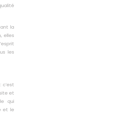
ualité
ant la
 elles
’esprit
us les
: c’est
site et
e qui
 et le