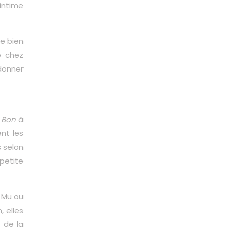
 intime
re bien
e chez
rdonner
 Bon
à
ent les
s selon
 petite
n Mu ou
 elles
 de la