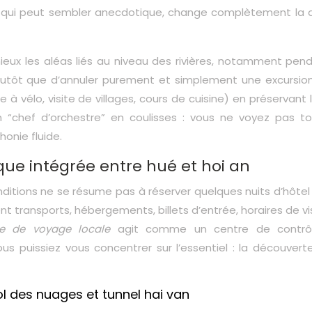
, qui peut sembler anecdotique, change complètement la q
eux les aléas liés au niveau des rivières, notamment pend
lutôt que d’annuler purement et simplement une excursion,
à vélo, visite de villages, cours de cuisine) en préservant l
“chef d’orchestre” en coulisses : vous ne voyez pas to
onie fluide.
ique intégrée entre hué et hoi an
itions ne se résume pas à réserver quelques nuits d’hôtel 
nt transports, hébergements, billets d’entrée, horaires de vi
e de voyage locale
agit comme un centre de contrôl
 puissiez vous concentrer sur l’essentiel : la découverte
ol des nuages et tunnel hai van