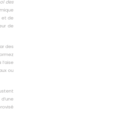
ol des
amique
 et de
eur de
par des
formez
l’aise
caux ou
justent
t d’une
provisé