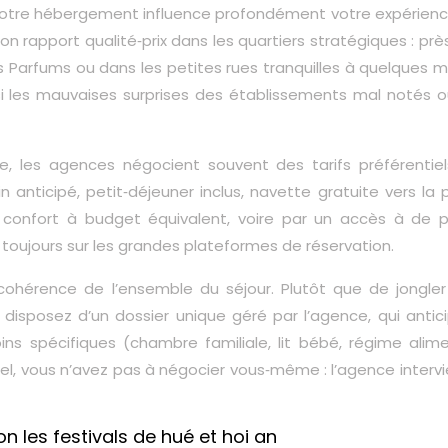
otre hébergement influence profondément votre expérienc
on rapport qualité‑prix dans les quartiers stratégiques : prè
des Parfums ou dans les petites rues tranquilles à quelques 
ainsi les mauvaises surprises des établissements mal notés 
e, les agences négocient souvent des tarifs préférentiel
anticipé, petit‑déjeuner inclus, navette gratuite vers la p
r confort à budget équivalent, voire par un accès à de p
toujours sur les grandes plateformes de réservation.
cohérence de l’ensemble du séjour. Plutôt que de jongler
 disposez d’un dossier unique géré par l’agence, qui antici
oins spécifiques (chambre familiale, lit bébé, régime alim
tel, vous n’avez pas à négocier vous‑même : l’agence interv
n les festivals de hué et hoi an