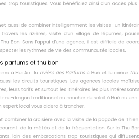
nes trop touristiques. Vous bénéficiez ainsi d’un accès plus
.
t aussi de combiner intelligemment les visites : un itinérai
ravers les rizières, visite d’un village de légumes, paus
e Thu Bon. Sans l’appui d’une agence, il est difficile de coo
de respecter les rythmes de vie des communautés locales.
des parfums et thu bon
omme à Hoi An : la
rivière des Parfums
à Hué et la rivière
Thu
ussi les circuits touristiques. Les agences locales maîtris
es, leurs tarifs et surtout les itinéraires les plus intéressant
 bateau-dragon traditionnel au coucher du soleil à Hué ou une
n expert local vous aidera à trancher.
nt combiner la croisière avec la visite de la pagode de Thie
urant, de la météo et de la fréquentation. Sur la Thu Bon,
nts, loin des embarcations trop touristiques qui diffusent