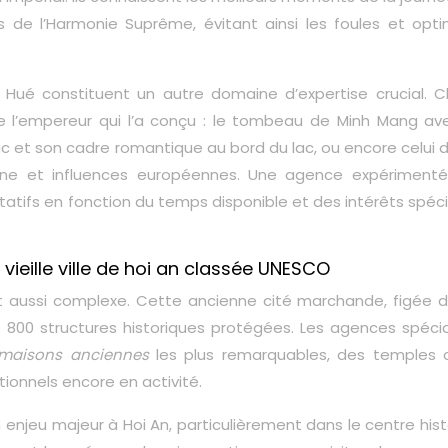
s de l’Harmonie Suprême, évitant ainsi les foules et opti
Hué constituent un autre domaine d’expertise crucial. 
de l’empereur qui l’a conçu : le tombeau de Minh Mang av
uc et son cadre romantique au bord du lac, ou encore celui 
nne et influences européennes. Une agence expérimenté
tatifs en fonction du temps disponible et des intérêts spéc
 vieille ville de hoi an classée UNESCO
ut aussi complexe. Cette ancienne cité marchande, figée d
de 800 structures historiques protégées. Les agences spécia
maisons anciennes
les plus remarquables, des temples c
tionnels encore en activité.
n enjeu majeur à Hoi An, particulièrement dans le centre his