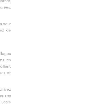
artier,
lorées.
es pour
uez de
llages
ns les
illent
ou, et
rrivez
s. Les
r votre