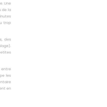
e. Une
s de la
minutes
ou trop
s, des
lage).
etites
 entre
pe les
entaire
ient en