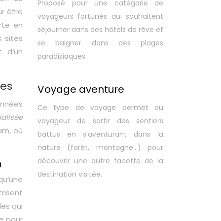
Proposé pour une catégorie de
r être
voyageurs fortunés qui souhaitent
rte en
séjourner dans des hôtels de rêve et
 sites
se baigner dans des plages
t d’un
paradisiaques.
nes
Voyage aventure
années
Ce type de voyage permet au
alisée
voyageur de sortir des sentiers
am, où
battus en s’aventurant dans la
nature (forêt, montagne…) pour
découvrir une autre facette de la
n
destination visitée.
 qu’une
risent
les qui
ée pour