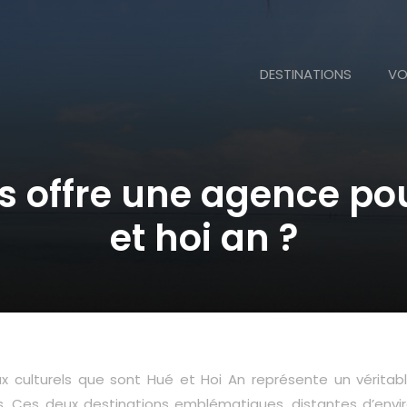
DESTINATIONS
VO
 offre une agence po
et hoi an ?
x culturels que sont Hué et Hoi An représente un véritabl
s. Ces deux destinations emblématiques, distantes d’envir