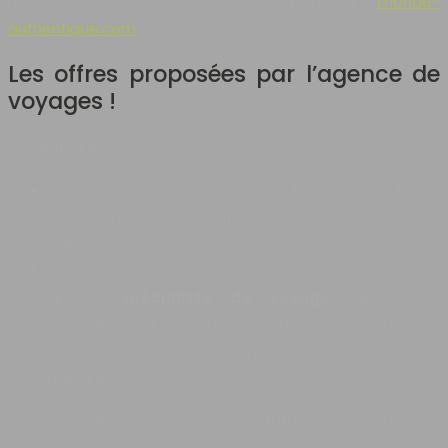
n’hésitez à visiter le site de notre partenaire
monde-
authentique.com
.
Les offres proposées par l’agence de
voyages !
On distingue principalement :
les agences de voyages généralistes : le catalogue
de destination peut varier selon le prestataire et la
saison.
et l’agence de voyages spécialiste encore
appelé
spécialiste de voyage
: elles sont
spécialisées dans un domaine bien précis comme le
trek, le safari… ou dans l’organisation de voyage sur
mesure
Ainsi, vous devez choisir votre prestataire selon le type de
voyage que vous souhaitez entreprendre. Il y a