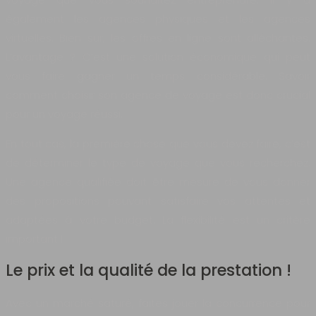
également les agences physiques et les agences
virtuelles. Bien sûr, les offres en ligne sont alléchantes.
L’avantage ? C’est une solution économique qui peut
vous faire gagner un temps considérable. Savoir
comment choisir son agence de voyage est donc crucial
pour un voyage réussi.
En tout cas, la première chose que vous devez faire, c’est
de déterminer le type de voyage que vous recherchez.
Une agence qualifiée doit être mesure de vous donner
des propositions pouvant satisfaire vos attentes et
adaptées à votre budget. La flexibilité est un critère
important !
Le prix et la qualité de la prestation !
Avec un marché saturé, faites jouer la concurrence pour