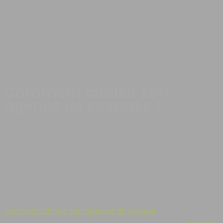
DESTINATIONS
VOYAGE SUR MESURE
LIFESTYLE
BLOG
Comment choisir son
agence de voyages ?
Vous avez besoin de faire appel à une agence de
voyages ? Avec toutes les offres disponibles sur le
marché, le choix n’est pas aisé. Pour vous guider, nous
allons vous donner tous les paramètres à prendre en
compte afin d’éviter que votre séjour ne vire au
cauchemar. Avant de vous lancer, renseignez-vous sur
comment choisir son agence de voyage
. Mais avant tout,