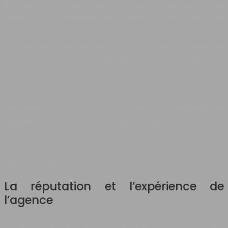
faire des économies. Prenez le temps de demander des
devis et de comparer les offres. Surtout ! Ne vous
précipitez pas ! Un mauvais choix peut vous coûter très
cher. De plus, cela vous permettra d’évaluer les dépenses
et qui sait, vous pourrez dénicher des vacances de luxe à
un prix bradé !!!
Côté qualité de service, jetez un coup d’œil sur les notes
attribuées aux adresses proposées par l’
agence de
voyage
, notamment en matière d’hébergement. Et si
vous voulez connaitre le taux de satisfaction clientèle,
rendez-vous sur la page de l’agence et regardez les avis
des précédents clients.
La réputation et l’expérience de
l’agence
Eh oui, la règle de base, c’est de ne jamais recourir à une