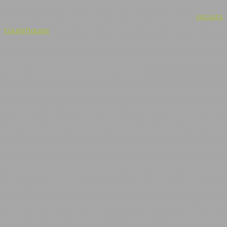
visualiser votre voyage, de prévoir les hébergements, les
moyens de transports, etc. De nombreux
circuits
touristiques
sont déjà élaborés. Vous pouvez tout
simplement les utiliser pour votre voyage. L’un des plus
connus consiste à parcourir Santorin, Mykonos ainsi que
Naxos, la plus grande île des Cyclades.
Toutefois, si vous souhaitez sortir des sentiers battus et
découvrir de manière plus unique et originale les
Cyclades, vous pouvez opter pour un circuit traversant
des îles moins connues, moins touristiques. Les îles
d’Amorgos, d’Andros ou encore de Sifnos sont idéales si
vous souhaitez faire de la randonnée. Pour découvrir des
sites archéologiques anciens, vous pouvez ajouter à
votre circuit l’île de Délos, qui en regorge. Peu importe le
circuit choisi, les Cyclades sauront vous enchanter : mer à
perte de vue, paysages à couper le souffle, sites