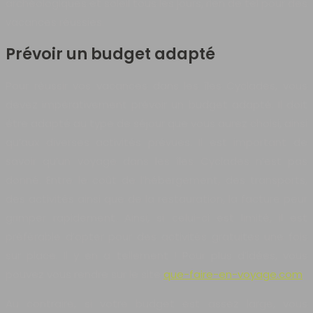
archéologiques et soleil tous les jours, rien de tel pour des
vacances réussies.
Prévoir un budget adapté
Pour réussir vos vacances dans les îles Cyclades, vous
devez impérativement prévoir un budget adapté. Il doit
être adapté au type de séjour que vous aurez choisi, ainsi
qu’aux diverses activités prévues. Il est important de
savoir qu’un voyage dans les îles Cyclades n’est pas
donné. Entre le coût de l’hébergement, des transports,
des activités ainsi que de la restauration, la facture peur
grimper rapidement. Ainsi, si celui-ci est limité, il est
préférable d’opter pour des activités gratuites une fois
sur place. Il y en a tellement ! Pour plus d’idées, vous
pouvez vous rendre sur le site
que-faire-en-voyage.com
.
Au contraire, si votre budget est assez large, vous