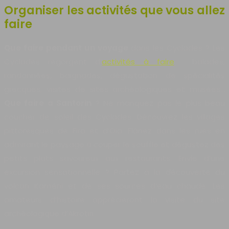
Organiser les activités que vous allez
faire
Que faire pendant un voyage
dans les Cyclades ? Les
Cyclades regorgent d’
activités à faire
: balades,
randonnées, baignades, dégustation de spécialités
grecques, visites de sites archéologiques et musées…
Que faire a Santorin
? Ne manquez pas le plus beau
coucher de soleil des Cyclades. Découvrez les villages
pittoresques de Fira et d’Oia. Flânez dans les rues en
admirant le paysage à couper le souffle et dégustez des
petits plats savoureux aux restaurants. Envie d’une
excursion sensationnelle ? Partez à la découverte du
volcan Kaméni et de ses sources d’eau chaude. Les
amateurs d’histoire apprécieront la visite du site
archéologique d’Akrotiri.