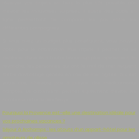
réserver vos trajets en ferry le plus tôt possible afin
d’éviter les mauvaises surprises. Il existe des outils en
ligne permettant de comparer les prix entre les
différentes compagnies.
Si vous avez un budget plus conséquent, vous pouvez
opter pour le catamaran. Plus rapide, il permet de se
déplacer d’une île à l’autre beaucoup plus rapidement. En
revanche, les personnes qui ont le mal de mer risquent
d’être davantage gênées en cas de mer agitée. Si c’est
votre cas, n’hésitez pas à prévoir des médicaments
adaptés. Le catamaran permet également d’éviter les
nombreux retards des ferrys.
Pourquoi la Provence est-elle une destination idéale pour
vos prochaines vacances ?
Séjour à Archamps : les atouts d’un appart-hôtel pour les
amateurs de glisse