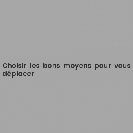
pourrez profiter pleinement des divers hôtels et
restaurants raffinés que proposent les Cyclades. Il y en a
un très grand nombre. Le choix vous appartient ! Il existe
également de nombreuses activités insolites à découvrir
une fois sur place. Par exemple, vous pouvez monter à
bord d’un catamaran et partir à la découverte de lieux
inaccessibles par voie terrestre.
Choisir les bons moyens pour vous
déplacer
Pour vous déplacer dans les Cyclades, plusieurs choix
s’offrent à vous. En fonction de votre budget, vous avez
le choix entre le ferry et le catamaran. Le ferry a
l’avantage d’être plus économique, mais il est plus lent. Il
existe plusieurs compagnies qui proposent des trajets
quotidiens entre les différentes îles. Il est conseillé de