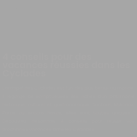
DESTINATIONS
VOYAGE SUR MESURE
LIFESTYLE
BLOG
4 conseils pour des
vacances réussies dans les
Cyclades
L’archipel des Cyclades est l’un des plus beaux au monde.
Il regorge de somptueuses îles, riches d’un patrimoine
historique, culturel et gastronomique. Santorin, Mykonos,
Paros ou encore Naxos, elles sont toutes uniques !
Découvrez désormais 4 conseils pour réussir vos
prochaines vacances dans les Cyclades.