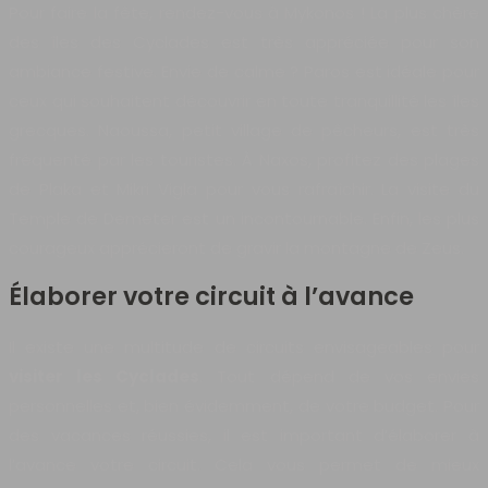
Pour faire la fête, rendez-vous à Mykonos ! La plus chère
des îles des Cyclades est très appréciée pour son
ambiance festive. Envie de calme ? Paros est idéale pour
ceux qui souhaitent découvrir en toute tranquillité les îles
grecques. Naoussa, petit village de pêcheurs, est très
fréquenté par les touristes. À Naxos, profitez des plages
de Plaka et Mikri Vigla pour vous rafraîchir. La visite du
Temple de Demeter est un incontournable. Enfin, les plus
courageux apprécieront de gravir la montagne de Zeus.
Élaborer votre circuit à l’avance
Il existe une multitude de circuits envisageables pour
visiter les Cyclades
. Tout dépend de vos envies
personnelles et, bien évidemment, de votre budget. Pour
des vacances réussies, il est important d’élaborer à
l’avance votre circuit. Cela vous permet de mieux